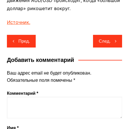
движения AUD/USD происходят, когда «большой
доллар» рикошетит вокруг.
Источник.
Навигация
Пред.
След.
по
записям
Добавить комментарий
Ваш адрес email не будет опубликован.
Обязательные поля помечены
*
Комментарий
*
Имя
*