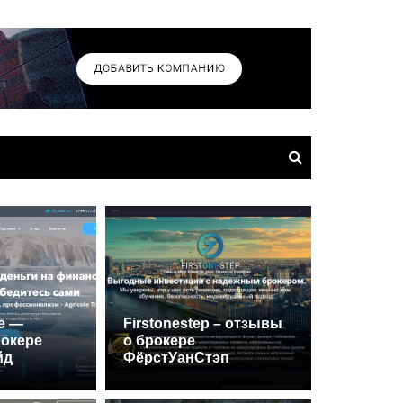
de —
Firstonestep – отзывы
рокере
о брокере
йд
ФёрстУанСтэп