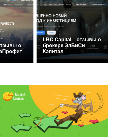
LBC Capital – отзывы о
 отзывы о
брокере ЭлБиСи
— отзывы о брокере АлиорЭфИкс
раПрофит
Кэпитал