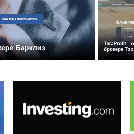
TeraProfit –
кере Барклиз
AliorFX 
брокере Тэ