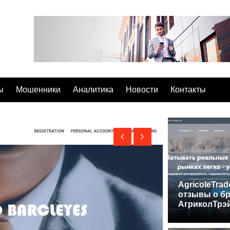
ы
Мошенники
Аналитика
Новости
Контакты
AgricoleTra
отзывы о б
АгриколТрэ