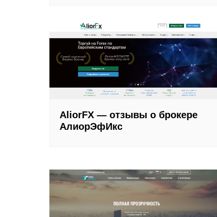
AliorFX — отзывы о брокере
АлиорЭфИкс