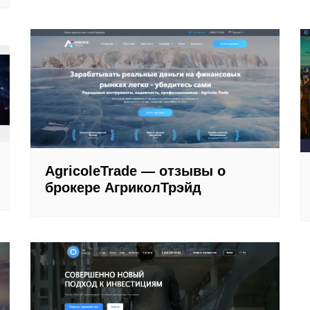
AgricoleTrade — отзывы о
брокере АгриколТрэйд