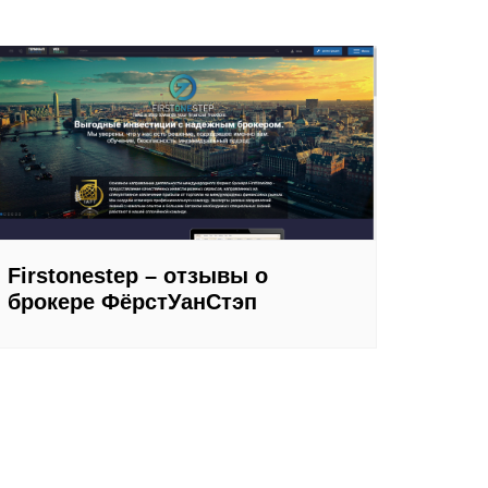
Firstonestep – отзывы о
брокере ФёрстУанСтэп