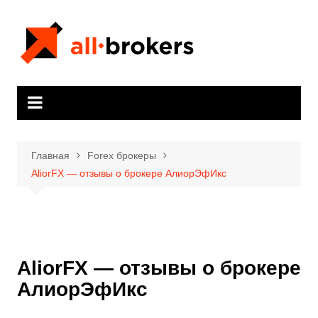
Перейти
к
содержимому
Главная
Forex брокеры
AliorFX — отзывы о брокере АлиорЭфИкс
AliorFX — отзывы о брокере
АлиорЭфИкс