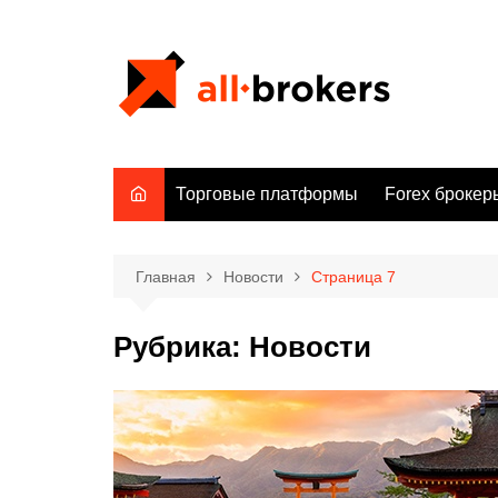
Перейти
к
содержимому
Торговые платформы
Forex брокер
Главная
Новости
Страница 7
Рубрика:
Новости