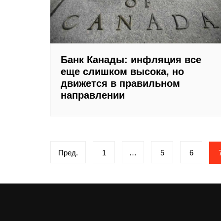
Банк Канады: инфляция все
еще слишком высока, но
движется в правильном
направлении
Навигация
Пред.
1
…
5
6
по
записям